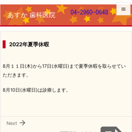

あすか 歯科医院

メニュ

サイド
2022年夏季休暇

前へ
8月１１日(木)から17日(水曜日)まで夏季休暇を取らせてい

次へ
ただきます。

検索
8月10日(水曜日)は診療します。

Next