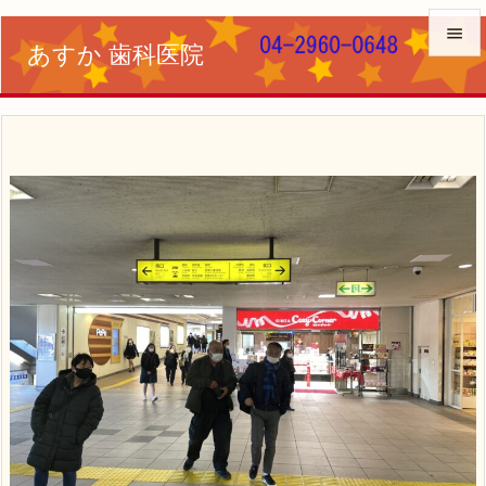

あすか 歯科医院

メニュ

サイド

前へ

次へ

検索