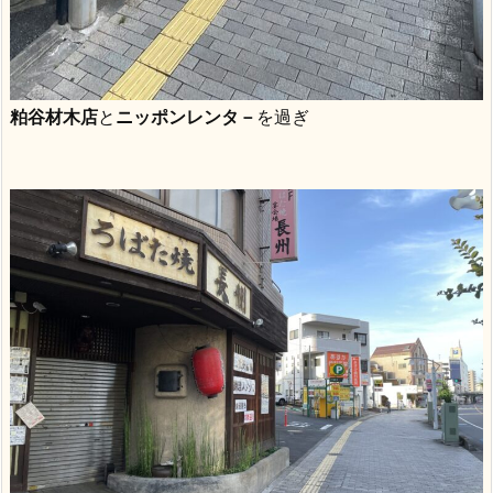
粕谷材木店
と
ニッポンレンタ－
を過ぎ