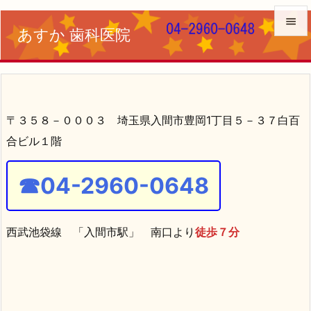

あすか 歯科医院

メニュ

サイド
〒３５８－０００３ 埼玉県入間市豊岡1丁目５－３７白百

前へ
合ビル１階

次へ
☎04-2960-0648

検索
西武池袋線 「入間市駅」 南口より
徒歩７分